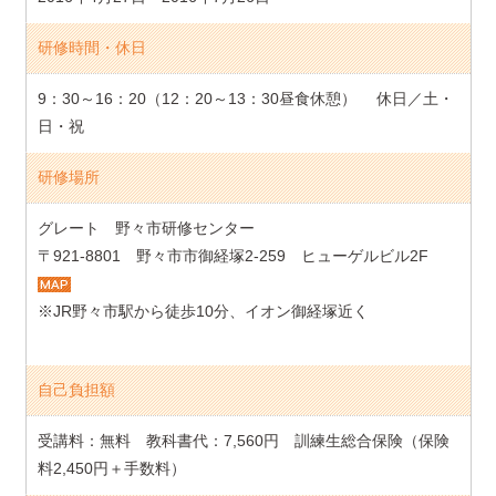
研修時間・休日
9：30～16：20（12：20～13：30昼食休憩） 休日／土・
日・祝
研修場所
グレート 野々市研修センター
〒921-8801 野々市市御経塚2-259 ヒューゲルビル2F
※JR野々市駅から徒歩10分、イオン御経塚近く
自己負担額
受講料：無料 教科書代：7,560円 訓練生総合保険（保険
料2,450円＋手数料）