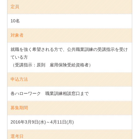
定員
10名
対象者
就職を強く希望される方で、公共職業訓練の受講指示を受け
ている方
（受講指示：原則 雇用保険受給資格者）
申込方法
各ハローワーク 職業訓練相談窓口まで
募集期間
2016年3月9日(水)～4月11日(月)
選考日