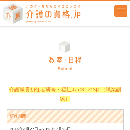
togg
navi
介護職員初任者研修・福祉ｺﾐｭﾆｹｰｼｮﾝ科（職業訓
練）
研修期間
2016年4月27日～2016年7月26日