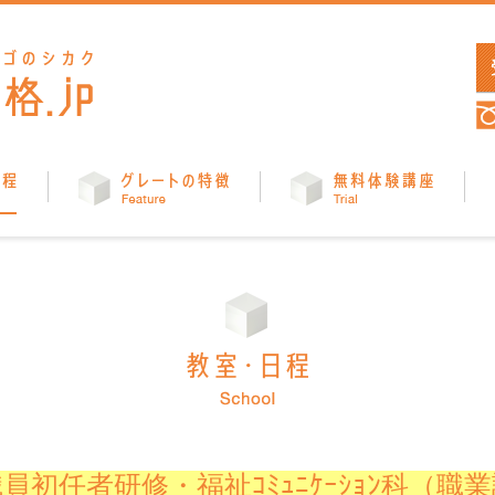
介護の資格.jp
教室・日程
グレートの特徴
無料体験
員初任者研修・福祉ｺﾐｭﾆｹｰｼｮﾝ科（職