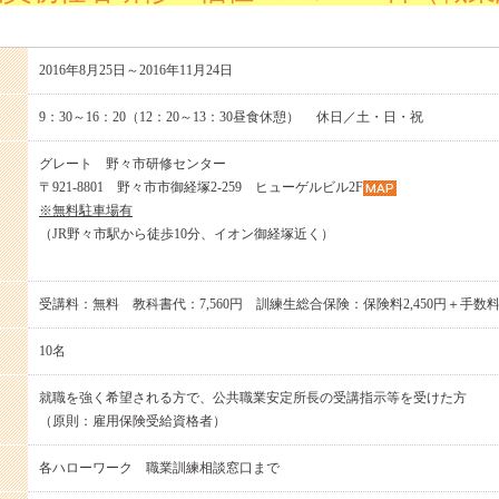
2016年8月25日～2016年11月24日
9：30～16：20（12：20～13：30昼食休憩） 休日／土・日・祝
グレート 野々市研修センター
〒921-8801 野々市市御経塚2-259 ヒューゲルビル2F
※無料駐車場有
（JR野々市駅から徒歩10分、イオン御経塚近く）
受講料：無料 教科書代：7,560円 訓練生総合保険：保険料2,450円＋手数
10名
就職を強く希望される方で、公共職業安定所長の受講指示等を受けた方
（原則：雇用保険受給資格者）
各ハローワーク 職業訓練相談窓口まで