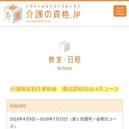
togg
navi
介護職員初任者研修 通信課程2016.4月コース
研修期間
2016年4月8日～2016年7月22日（週１回通学／金曜日コー
ス）