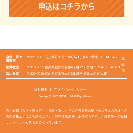
金沢・野々
〒921-8801 石川県野々市市御経塚1丁目493番地 GREAT BASE
北
市教室
陸
福井教室
〒918-8055 福井県福井市若杉4丁目1238番地 GREAT TERRACE
地
富山教室
〒930-0029 富山県富山市本町3番25号 富山本町ビル3F
会社概要
プライバシーポリシー
Copyright (C) 2026 GREAT co.,ltd. All Rights Reserved.
方＜石川（金沢・野々市）・福井・富山＞での介護資格の取得をお考えの方は「介
護の資格.jp」にご相談ください。無料体験講座もあり安心です。介護業界への就職
サポートサービスもおこなっています。