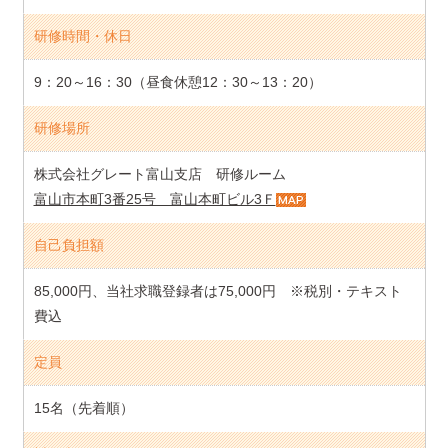
研修時間・休日
9：20～16：30（昼食休憩12：30～13：20）
研修場所
株式会社グレート富山支店 研修ルーム
富山市本町3番25号 富山本町ビル3Ｆ
自己負担額
85,000円、当社求職登録者は75,000円 ※税別・テキスト
費込
定員
15名（先着順）