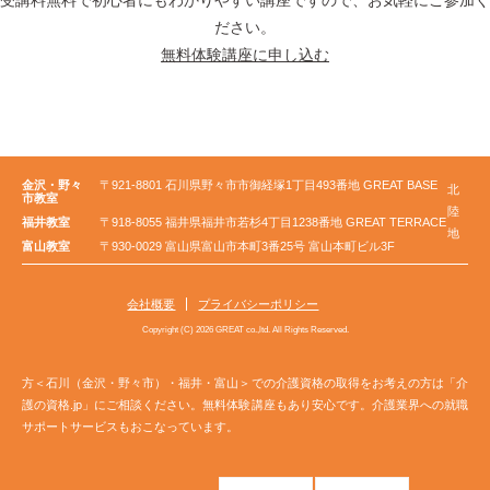
受講料無料で初心者にもわかりやすい講座ですので、お気軽にご参加く
ださい。
無料体験講座に申し込む
金沢・野々
〒921-8801 石川県野々市市御経塚1丁目493番地 GREAT BASE
北
市教室
陸
福井教室
〒918-8055 福井県福井市若杉4丁目1238番地 GREAT TERRACE
地
富山教室
〒930-0029 富山県富山市本町3番25号 富山本町ビル3F
会社概要
プライバシーポリシー
Copyright (C) 2026 GREAT co.,ltd. All Rights Reserved.
方＜石川（金沢・野々市）・福井・富山＞での介護資格の取得をお考えの方は「介
護の資格.jp」にご相談ください。無料体験講座もあり安心です。介護業界への就職
サポートサービスもおこなっています。