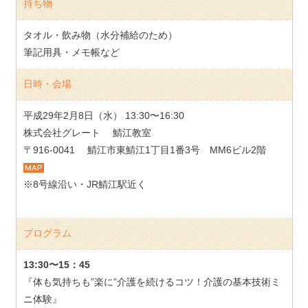
持ち物
タオル・飲み物（水分補給のため）
筆記用具・メモ帳など
日時・会場
平成29年2月8日（水） 13:30〜16:30
株式会社グレート 鯖江教室
〒916-0041 鯖江市東鯖江1丁目1番3号 MM6ビル2階
※8号線沿い・JR鯖江駅近く
プログラム
13:30〜15：45
『体も気持ちも”楽に”介護を続けるコツ！介護の基本技術ミ
ニ体験』