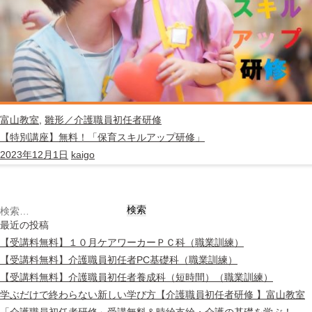
富山教室
,
雛形／介護職員初任者研修
【特別講座】無料！「保育スキルアップ研修」
2023年12月1日
kaigo
検
索:
最近の投稿
【受講料無料】１０月ケアワーカーＰＣ科（職業訓練）
【受講料無料】介護職員初任者PC基礎科（職業訓練）
【受講料無料】介護職員初任者養成科（短時間）（職業訓練）
学ぶだけで終わらない新しい学び方【介護職員初任者研修 】富山教室
「介護職員初任者研修」受講無料＆時給支給・介護の基礎を学ぶ！