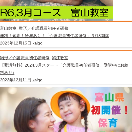
富山教室
,
雛形／介護職員初任者研修
無料！短期！給与あり！「介護職員初任者研修」３/18開講
2023年12月15日
kaigo
雛形／介護職員初任者研修
,
鯖江教室
【受講無料】2024.3月スタート「介護職員初任者研修」受講中にお給
料あり♪
2023年12月11日
kaigo