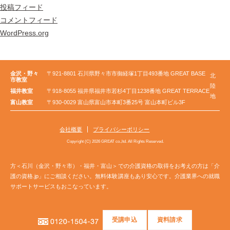
投稿フィード
コメントフィード
WordPress.org
金沢・野々
〒921-8801 石川県野々市市御経塚1丁目493番地 GREAT BASE
北
市教室
陸
福井教室
〒918-8055 福井県福井市若杉4丁目1238番地 GREAT TERRACE
地
富山教室
〒930-0029 富山県富山市本町3番25号 富山本町ビル3F
会社概要
プライバシーポリシー
Copyright (C) 2026 GREAT co.,ltd. All Rights Reserved.
方＜石川（金沢・野々市）・福井・富山＞での介護資格の取得をお考えの方は「介
護の資格.jp」にご相談ください。無料体験講座もあり安心です。介護業界への就職
サポートサービスもおこなっています。
受講申込
資料請求